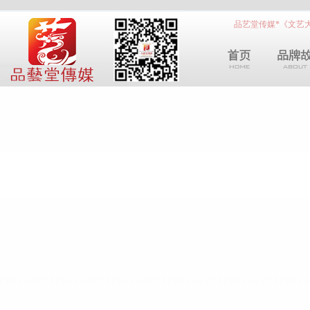
品艺堂传媒*《文艺