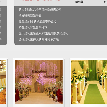
介
新传媒
名
31
·
新人参照这几个事项来选婚庆公司
31
·
浪漫唯美新娘手套
21
·
完美婚纱照 新娘显瘦姿势盘点
21
·
25首婚礼背景音乐推荐
11
·
五大婚礼主题色系 打造最细想梦幻婚礼
16
·
选择婚礼主持人的两种简单方法