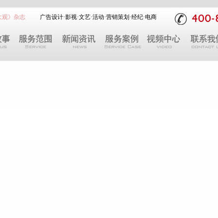
大观》杂志
广告设计
·
影视
·
文艺
·
活动
·
营销策划
·
经纪
·
电商