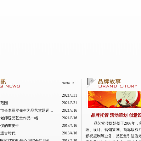
2021/8/31
务范围
2021/8/31
原南昌市人民政府市长李豆罗先生为品艺堂题词：品牌策划，营销千里
2021/8/16
品牌托管 活动策划 创意
生老师送品艺堂作品一幅
2021/8/16
品艺堂传媒始创于2007年
礼仪的重要性
2013/4/16
理、设计、营销策划、商标版权
到远古时代
2013/4/16
影视摄制等业务，品艺堂引进香
“中国人才热线”韩庚2012寒更·庚心演唱会深圳站拉开序幕
2013/4/10