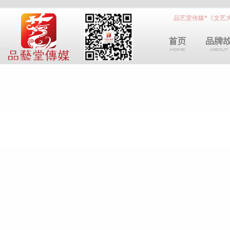
品艺堂传媒*《文艺