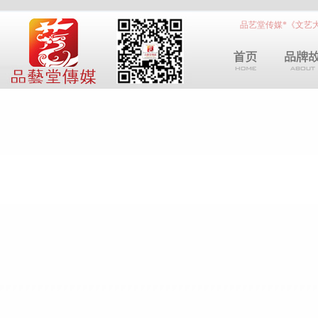
品艺堂传媒*《文艺